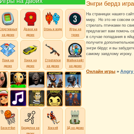
Игры на двоих
Энгри бердз игр
На страницах нашего сайт
миру. Но это не совсем о
стрелать птичками по сви
Спортивные
Драки на
Огонь и вода
Игры на
предлагает вам помочь св
на двоих
двоих
троих
в случае попадания в яйц
получите дополнительное
энгри бёрдс и вы забудет
самому заядлому игроку.
Пони на
Гонки на
Стрелялки
Майнкрафт
двоих
двоих
на двоих
на двоих
Онлайн игры
»
Angry
Баскетбол
Бродилки на
Хоккей
3Д на двоих
двоих