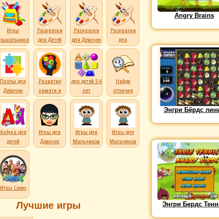
Angry Brains
Игры
Раскраски
Раскраски
Раскраски
дошкольникам
для Детей
для Девочек
для
Мальчиков
Пазлы для
Развитие
для детей 5-6
Найди
Девочек
памяти и
лет
отличия
внимания
Энгри Бёрдс лин
е
Азбука для
Игры для
Игры для
Игры для
детей
Девочек
Мальчиков
Мальчиков
Игры Симс
Лучшие игры
Энгри Бердс Тенн