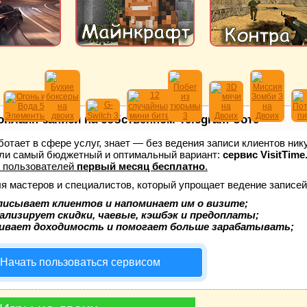
онлайн-записи на собственном Telegram-боте
аботает в сфере услуг, знает — без ведения записи клиентов ник
ли самый бюджетный и оптимальный вариант:
сервис VisitTime
 пользователей
первый месяц бесплатно
.
ля мастеров и специалистов, который упрощает ведение записей
писывает клиентов и напоминает им о визите;
ализирует скидки, чаевые, кэшбэк и предоплаты;
ивает доходимость и помогает больше зарабатывать;
Начать пользоваться сервисом