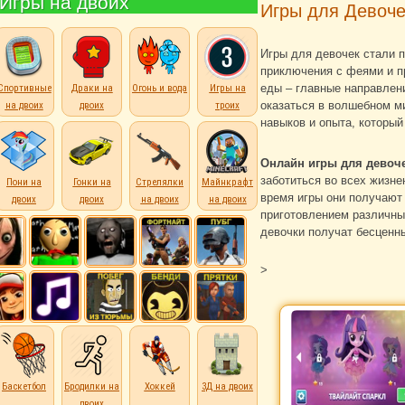
Игры на двоих
Игры для Девоче
Игры для девочек стали 
приключения с феями и пр
еды – главные направлени
Спортивные
Драки на
Огонь и вода
Игры на
оказаться в волшебном ми
на двоих
двоих
троих
навыков и опыта, который
Онлайн игры для девоч
заботиться во всех жизне
Пони на
Гонки на
Стрелялки
Майнкрафт
время игры они получают
двоих
двоих
на двоих
на двоих
приготовлением различны
девочки получат бесценн
>
Баскетбол
Бродилки на
Хоккей
3Д на двоих
двоих