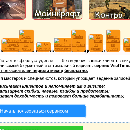
онлайн-записи на собственном Telegram-боте
аботает в сфере услуг, знает — без ведения записи клиентов ник
ли самый бюджетный и оптимальный вариант:
сервис VisitTime
 пользователей
первый месяц бесплатно
.
ля мастеров и специалистов, который упрощает ведение записей
писывает клиентов и напоминает им о визите;
ализирует скидки, чаевые, кэшбэк и предоплаты;
ивает доходимость и помогает больше зарабатывать;
Начать пользоваться сервисом