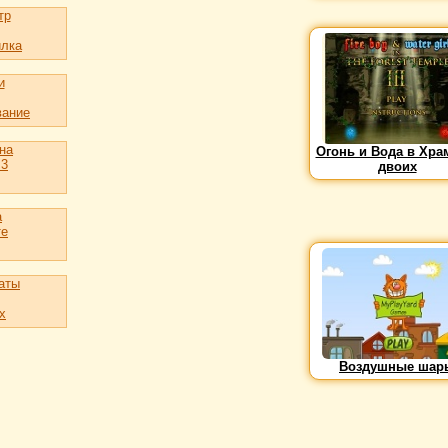
тр
лка
и
вание
на
Огонь и Вода в Хра
 3
двоих
а
те
аты
х
Воздушные шар