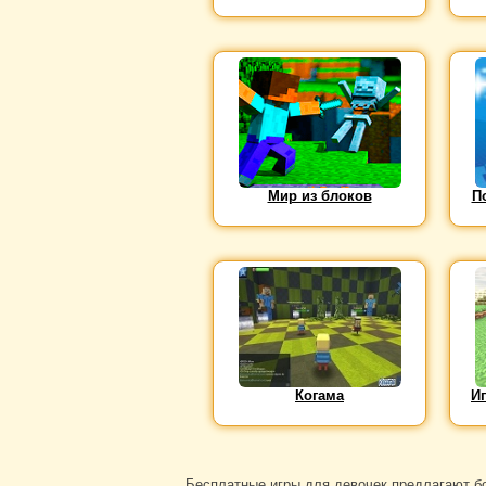
Мир из блоков
П
Когама
И
Бесплатные игры для девочек предлагают бо