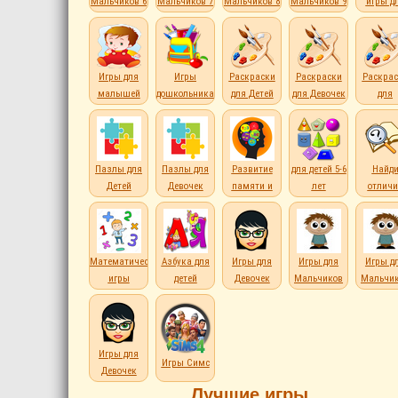
Мальчиков 6
Мальчиков 7
Мальчиков 8
Мальчиков 9
игры д
лет
лет
лет
лет
детей
Игры для
Игры
Раскраски
Раскраски
Раскрас
малышей
дошкольникам
для Детей
для Девочек
для
Мальчи
Пазлы для
Пазлы для
Развитие
для детей 5-6
Найд
Детей
Девочек
памяти и
лет
отличи
внимания
Математические
Азбука для
Игры для
Игры для
Игры д
игры
детей
Девочек
Мальчиков
Мальчи
Игры для
Игры Симс
Девочек
Лучшие игры