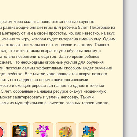
 В деском мире малыша появляются первые крупные
 развивающие онлайн игры для ребенка 5 лет. Некоторые из
аинтересуют из-за своей простоты, но, как известно, на вкус
 именно ту игру, которая будет интересна именно ему. Одним
ос отдавать ли малыша в этом возрасте в школу. Точного
так, что дети в таком возрасте уже обучены письму и
лательно повременить еще год. За это время ребенок
ознает, что необходимы огромные усилия для обучения
ыми, поэтому самым эффективным способом будет обучение
 для ребенка. Все мысли чада вращаются вокруг важного
влять его наедине со своими психологическими
месте и сконцентрироваться на чем-то одном в течении
а 5 лет, собранные на нашем ресурсе окажут неоценимую
сможет заинтересовать и увлечь непоседу. Такими
жами из мультфильмов в качестве главных героев или же