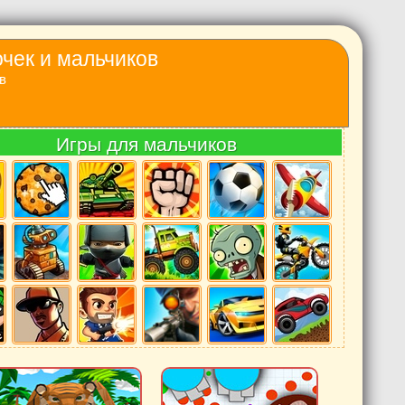
очек и мальчиков
в
Игры для мальчиков