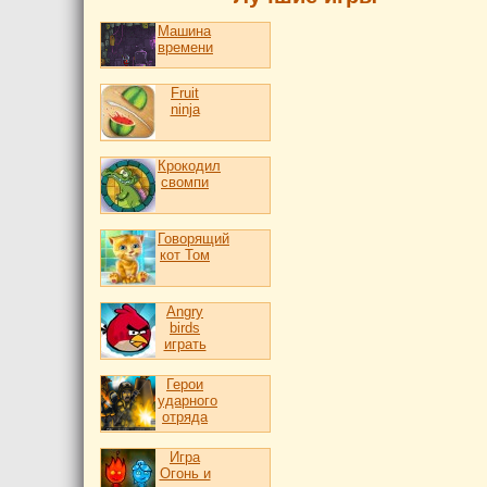
Машина
времени
Fruit
ninja
Крокодил
свомпи
Говорящий
кот Том
Angry
birds
играть
Герои
ударного
отряда
Игра
Огонь и