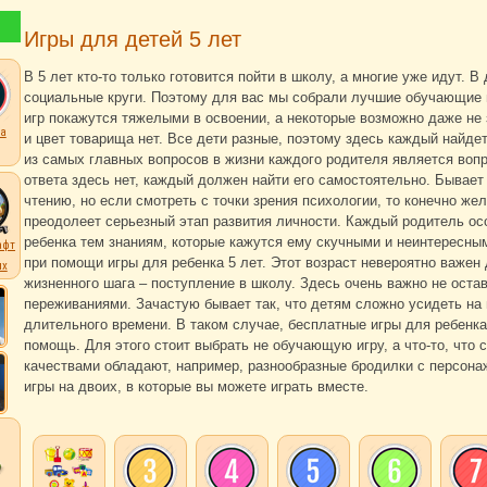
Игры для детей 5 лет
В 5 лет кто-то только готовится пойти в школу, а многие уже идут.
социальные круги. Поэтому для вас мы собрали лучшие обучающие и
игр покажутся тяжелыми в освоении, а некоторые возможно даже не з
а
и цвет товарища нет. Все дети разные, поэтому здесь каждый найдет
из самых главных вопросов в жизни каждого родителя является вопр
ответа здесь нет, каждый должен найти его самостоятельно. Бывает 
чтению, но если смотреть с точки зрения психологии, то конечно же
преодолеет серьезный этап развития личности. Каждый родитель ос
ребенка тем знаниям, которые кажутся ему скучными и неинтересн
афт
при помощи игры для ребенка 5 лет. Этот возраст невероятно важен
их
жизненного шага – поступление в школу. Здесь очень важно не оста
переживаниями. Зачастую бывает так, что детям сложно усидеть на 
длительного времени. В таком случае, бесплатные игры для ребенк
помощь. Для этого стоит выбрать не обучающую игру, а что-то, что 
качествами обладают, например, разнообразные бродилки с персона
игры на двоих, в которые вы можете играть вместе.