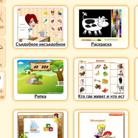
ля
ки
ков
Cъедобное несъедобное
Раскраска
и
я
ля
Репка
Кто где живет и что ест
ков