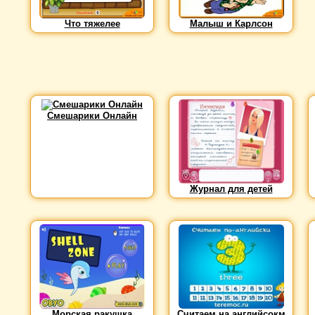
Что тяжелее
Малыш и Карлсон
Смешарики Онлайн
Журнал для детей
Морская ракушка
Считаем на английсокм