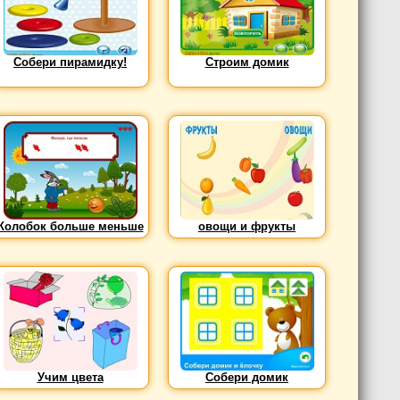
Собери пирамидку!
Строим домик
Колобок больше меньше
овощи и фрукты
Учим цвета
Собери домик