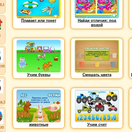
й 6
Плавает или тонет
Найди отличия: под
водой
ы
чек
Учим буквы
Смешать цвета
в 5
животные
Учим счет
кие