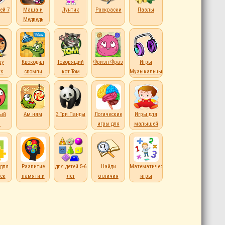
ей 7
Маша и
Лунтик
Раскраски
Пазлы
Медведь
ay
Крокодил
Говорящий
Фризл Фраз
Игры
rs
свомпи
кот Том
Музыкальные
ый
Ам ням
3 Три Панды
Логические
Игры для
р
игры для
малышей
детей
для
Развитие
для детей 5-6
Найди
Математические
ек
памяти и
лет
отличия
игры
внимания