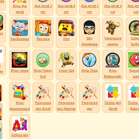
оих
Игры для
Для детей 3
Для детей 4
Для детей 5
Для детей 6
Для дет
детей
лет
лет
лет
лет
лет
на
Шоу
Черепашки
Subw
Барбоскины
Фиксики
Лего
Дельфинов
ниндзя
Surfe
л
Игры танки
Игры Flappy
Спанч Боб
Игры Пони
Игры
Красн
ми
Bird
Майнкрафт
ша
Игры
Раскраски
Раскраски
Раскраски
Пазлы для
Пазлы 
дошкольникам
для Детей
для Девочек
для
Детей
Девоч
Мальчиков
Азбука для