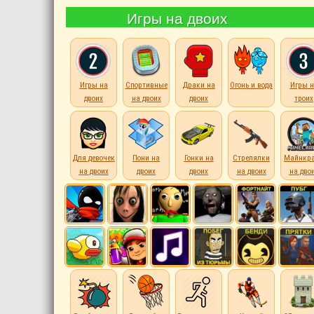
Игры на двоих
Игры на
Спортивные
Драки на
Огонь и вода
Игры н
двоих
на двоих
двоих
троих
Для девочек
Пони на
Гонки на
Стрелялки
Майнкр
на двоих
двоих
двоих
на двоих
на дво