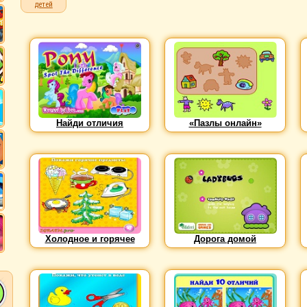
детей
Найди отличия
«Пазлы онлайн»
Холодное и горячее
Дорога домой