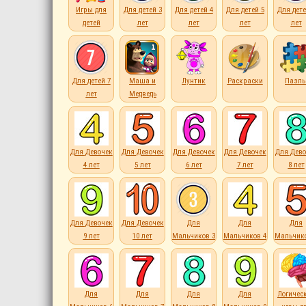
Игры для
Для детей 3
Для детей 4
Для детей 5
Для дете
детей
лет
лет
лет
лет
Для детей 7
Маша и
Лунтик
Раскраски
Пазл
лет
Медведь
Для Девочек
Для Девочек
Для Девочек
Для Девочек
Для Дево
4 лет
5 лет
6 лет
7 лет
8 лет
Для Девочек
Для Девочек
Для
Для
Для
9 лет
10 лет
Мальчиков 3
Мальчиков 4
Мальчико
лет
лет
лет
Для
Для
Для
Для
Логичес