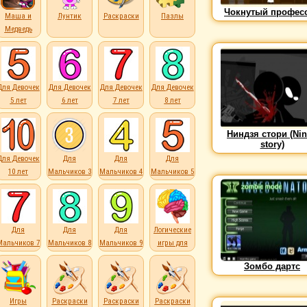
Чокнутый профес
Маша и
Лунтик
Раскраски
Пазлы
Медведь
Для Девочек
Для Девочек
Для Девочек
Для Девочек
5 лет
6 лет
7 лет
8 лет
Ниндзя стори (Ni
story)
Для Девочек
Для
Для
Для
10 лет
Мальчиков 3
Мальчиков 4
Мальчиков 5
лет
лет
лет
Для
Для
Для
Логические
Мальчиков 7
Мальчиков 8
Мальчиков 9
игры для
лет
лет
лет
детей
Зомбо дартс
Игры
Раскраски
Раскраски
Раскраски