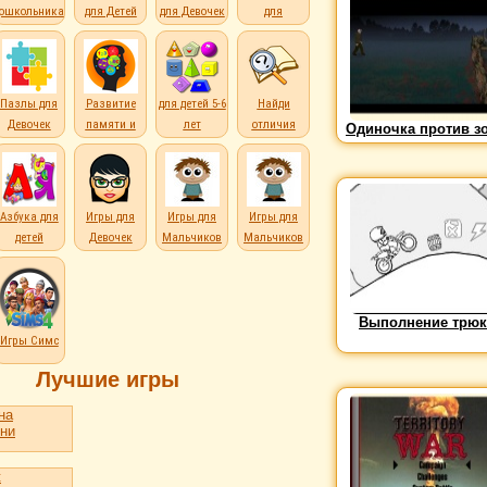
дошкольникам
для Детей
для Девочек
для
Мальчиков
Пазлы для
Развитие
для детей 5-6
Найди
Девочек
памяти и
лет
отличия
Одиночка против з
внимания
е
Азбука для
Игры для
Игры для
Игры для
детей
Девочек
Мальчиков
Мальчиков
Выполнение трю
Игры Симс
Лучшие игры
на
ни
t