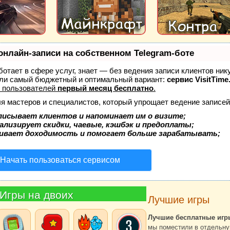
онлайн-записи на собственном Telegram-боте
аботает в сфере услуг, знает — без ведения записи клиентов ник
ли самый бюджетный и оптимальный вариант:
сервис VisitTime
 пользователей
первый месяц бесплатно
.
ля мастеров и специалистов, который упрощает ведение записей
писывает клиентов и напоминает им о визите;
ализирует скидки, чаевые, кэшбэк и предоплаты;
ивает доходимость и помогает больше зарабатывать;
Начать пользоваться сервисом
Игры на двоих
Лучшие игры
Лучшие бесплатные игр
мы поместили в отдельну