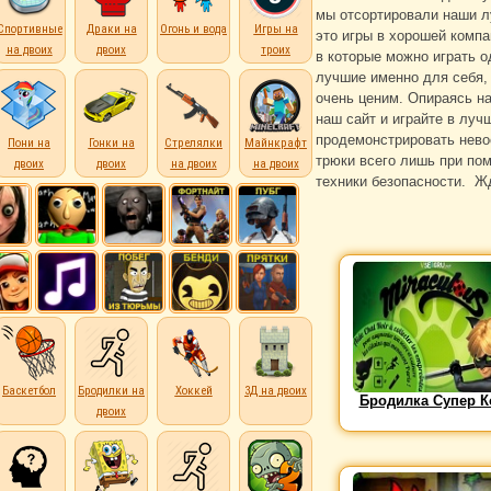
мы отсортировали наши л
Спортивные
Драки на
Огонь и вода
Игры на
это игры в хорошей компа
на двоих
двоих
троих
в которые можно играть о
лучшие именно для себя,
очень ценим. Опираясь на
наш сайт и играйте в луч
продемонстрировать нево
Пони на
Гонки на
Стрелялки
Майнкрафт
трюки всего лишь при по
двоих
двоих
на двоих
на двоих
техники безопасности. Ж
Баскетбол
Бродилки на
Хоккей
3Д на двоих
Бродилка Супер К
двоих