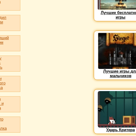
a
Лучшие бесплатн
игры
дил
пи
ящий
ом
y
s
ть
Лучшие игры дл
мальчиков
и
ого
да
а
 и
а
тр
лка
Ударь Критера