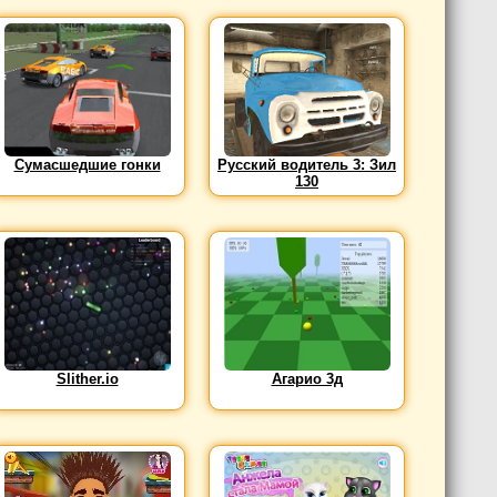
Сумасшедшие гонки
Русский водитель 3: Зил
130
Slither.io
Агарио 3д