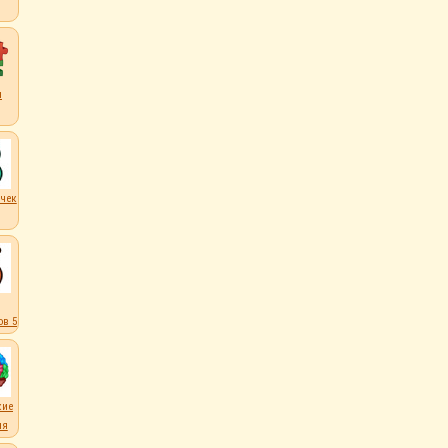
ы
чек
в 5
кие
ля