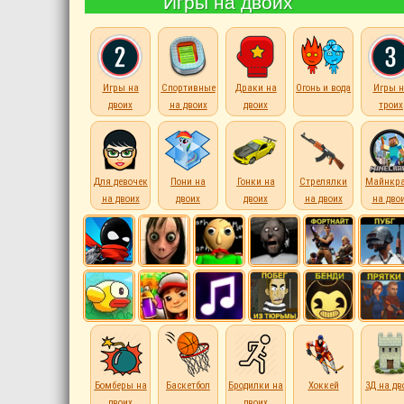
Игры на двоих
Игры на
Спортивные
Драки на
Огонь и вода
Игры н
двоих
на двоих
двоих
троих
Для девочек
Пони на
Гонки на
Стрелялки
Майнкр
на двоих
двоих
двоих
на двоих
на дво
Бомберы на
Баскетбол
Бродилки на
Хоккей
3Д на дв
двоих
двоих