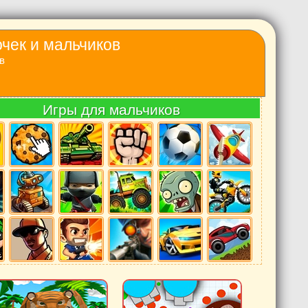
очек и мальчиков
в
Игры для мальчиков