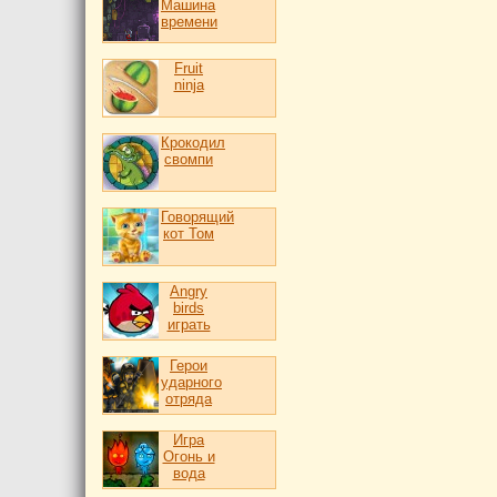
Машина
времени
Fruit
ninja
Крокодил
свомпи
Говорящий
кот Том
Angry
birds
играть
Герои
ударного
отряда
Игра
Огонь и
вода