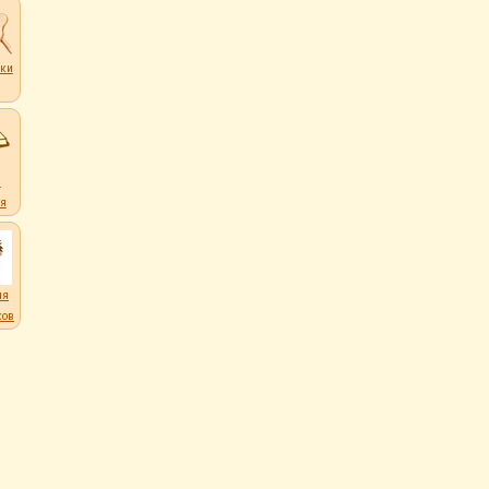
ки
ков
и
я
ля
ков