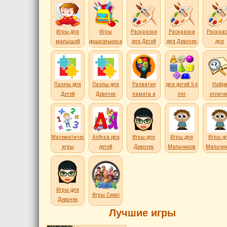
Игры для
Игры
Раскраски
Раскраски
Раскрас
малышей
дошкольникам
для Детей
для Девочек
для
Мальчи
Пазлы для
Пазлы для
Развитие
для детей 5-6
Найд
Детей
Девочек
памяти и
лет
отличи
внимания
Математические
Азбука для
Игры для
Игры для
Игры д
игры
детей
Девочек
Мальчиков
Мальчи
Игры для
Игры Симс
Девочек
Лучшие игры