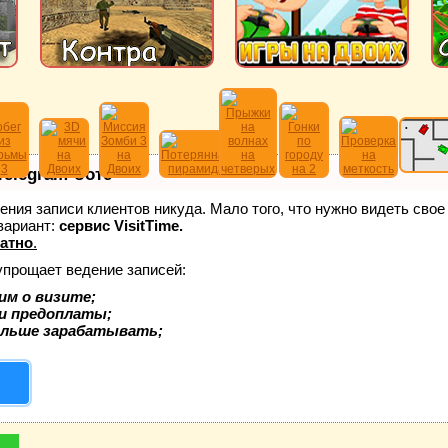
Telegram-боте
едения записи клиентов никуда. Мало того, что нужно видеть сво
вариант:
сервис VisitTime.
атно
.
упрощает ведение записей:
им о визите;
 и предоплаты;
ольше зарабатывать;