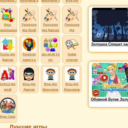
Мальчиков 7
Мальчиков 8
Мальчиков 9
игры для
лет
лет
лет
детей
Игры
Раскраски
Раскраски
Раскраски
дошкольникам
для Детей
для Девочек
для
Мальчиков
Золушка Спешит на
Пазлы для
Развитие
для детей 5-6
Найди
Девочек
памяти и
лет
отличия
внимания
е
Азбука для
Игры для
Игры для
Игры для
детей
Девочек
Мальчиков
Мальчиков
Обувной Бутик Зол
Игры Симс
Лучшие игры