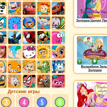
Золушка Целует Пр
Волшебное Зель
Золушки
Детские игры