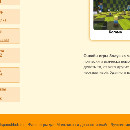
а
тр
лка
и
Когама
вание
на
 3
Онлайн игры Золушка
мо
прически и всячески помо
делать то, от чего други
а
неотзывчивой. Удачного в
те
аты
х
 24spanchbob.ru :: Флеш игры для Мальчиков и Девочек онлайн. Лучшие ми