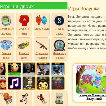
Игры на двоих
Игры Золушка
Игры Золушка поведают н
неродными сестрицами. О
послушания. Но всё равно
Спортивные
Драки на
Огонь и вода
Игры на
всегда знала, что в один
на двоих
двоих
троих
Золушка – это история о 
новом шикарном наряде, г
украшения превращались 
чтобы конец у этой истор
Пони на
Гонки на
Стрелялки
Майнкрафт
двоих
двоих
на двоих
на двоих
Уход за Малышк
Золушкой