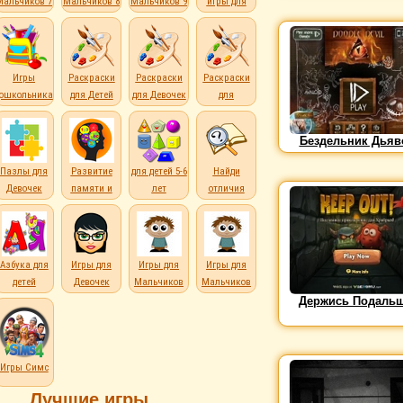
Мальчиков 7
Мальчиков 8
Мальчиков 9
игры для
лет
лет
лет
детей
Игры
Раскраски
Раскраски
Раскраски
дошкольникам
для Детей
для Девочек
для
Мальчиков
Бездельник Дьяв
Пазлы для
Развитие
для детей 5-6
Найди
Девочек
памяти и
лет
отличия
внимания
е
Азбука для
Игры для
Игры для
Игры для
детей
Девочек
Мальчиков
Мальчиков
Держись Подальш
Игры Симс
Лучшие игры