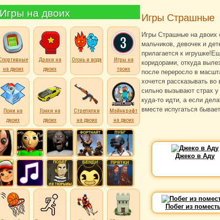
Игры на двоих
Игры Страшные
Игры Страшные на двоих
мальчиков, девочек и дет
прилагается к игрушке!Е
Спортивные
Драки на
Огонь и вода
Игры на
коридорами, откуда выле
на двоих
двоих
троих
после переросло в масшт
хочется рассказывать во
сильно вызывают страх у
куда-то идти, а если дела
вместе испугаться бывае
Пони на
Гонки на
Стрелялки
Майнкрафт
двоих
двоих
на двоих
на двоих
Джеко в Аду
Побег из помест