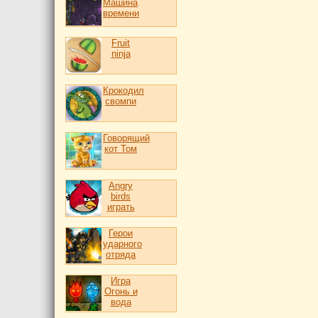
Машина
времени
Fruit
ninja
Крокодил
свомпи
Говорящий
кот Том
Angry
birds
играть
Герои
ударного
отряда
Игра
Огонь и
вода