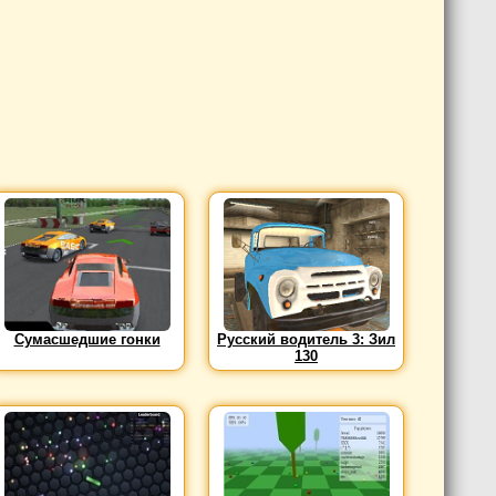
Сумасшедшие гонки
Русский водитель 3: Зил
130