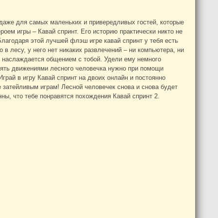
 даже для самых маленьких и привередливых гостей, которые
роем игры – Кавай спринт. Его историю практически никто не
Благодаря этой лучшей флэш игре кавай спринт у тебя есть
в лесу, у него нет никаких развлечений – ни компьютера, ни
н наслаждается общением с тобой. Удели ему немного
влять движениями лесного человечка нужно при помощи
Играй в игру Кавай спринт на двоих онлайн и постоянно
 затейливым играм! Лесной человечек снова и снова будет
нны, что тебе понравятся похождения Кавай спринт 2.