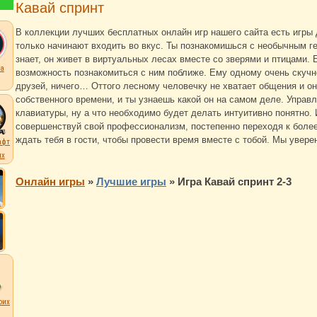
Кавай спринт
В коллекции лучших бесплатных онлайн игр нашего сайта есть игры
только начинают входить во вкус. Ты познакомишься с необычным ге
знает, он живет в виртуальных лесах вместе со зверями и птицами. 
а
возможность познакомиться с ним поближе. Ему одному очень скучно 
друзей, ничего… Оттого лесному человечку не хватает общения и о
собственного времени, и ты узнаешь какой он на самом деле. Упра
клавиатуры, ну а что необходимо будет делать интуитивно понятно. 
совершенствуй свой профессионализм, постепенно переходя к более
ждать тебя в гости, чтобы провести время вместе с тобой. Мы увере
афт
их
Онлайн игры
»
Лучшие игры
»
Игра Кавай спринт 2-3
оих