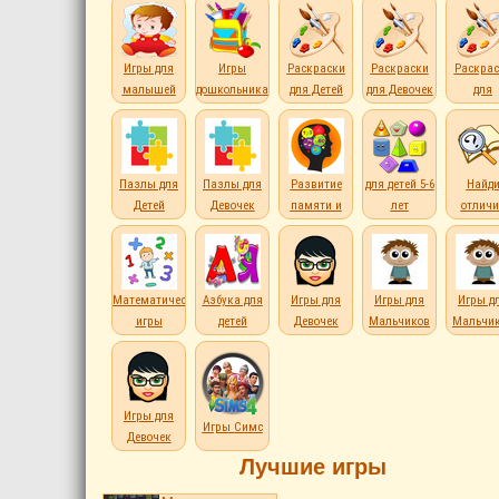
Игры для
Игры
Раскраски
Раскраски
Раскрас
малышей
дошкольникам
для Детей
для Девочек
для
Мальчи
Пазлы для
Пазлы для
Развитие
для детей 5-6
Найд
Детей
Девочек
памяти и
лет
отличи
внимания
Математические
Азбука для
Игры для
Игры для
Игры д
игры
детей
Девочек
Мальчиков
Мальчи
Игры для
Игры Симс
Девочек
Лучшие игры