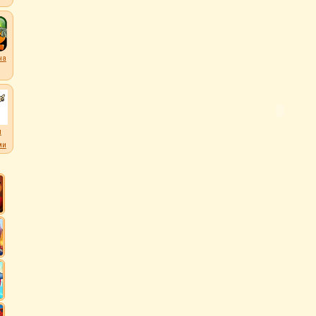
на
л
ми