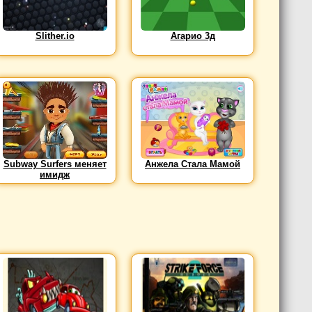
Slither.io
Агарио 3д
Subway Surfers меняет
Анжела Стала Мамой
имидж