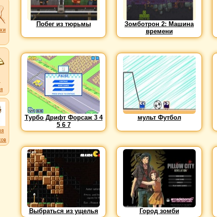
Побег из тюрьмы
Зомботрон 2: Машина
ки
времени
ков
и
я
Турбо Дрифт Форсаж 3 4
мульт Футбол
5 6 7
ля
ков
Выбраться из ущелья
Город зомби