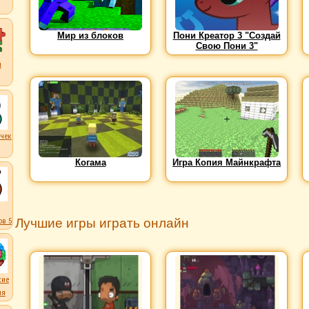
Мир из блоков
Пони Креатор 3 "Создай
Свою Пони 3"
ы
чек
Когама
Игра Копия Майнкрафта
Лучшие игры играть онлайн
в 5
кие
ля