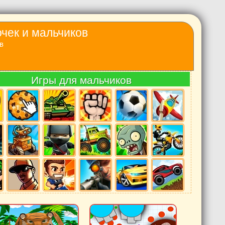
очек и мальчиков
в
Игры для мальчиков