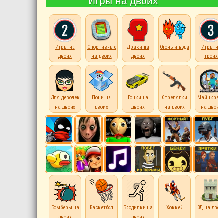
Игры на двоих
Игры на
Спортивные
Драки на
Огонь и вода
Игры н
двоих
на двоих
двоих
троих
Для девочек
Пони на
Гонки на
Стрелялки
Майнкр
на двоих
двоих
двоих
на двоих
на дво
Бомберы на
Баскетбол
Бродилки на
Хоккей
3Д на дв
двоих
двоих