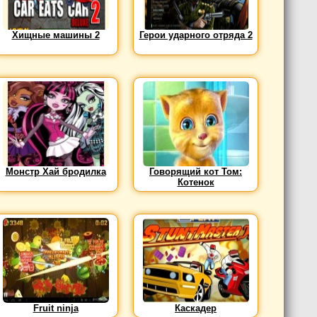
Хищные машины 2
Герои ударного отряда 2
Монстр Хай бродилка
Говорящий кот Том:
Котенок
Fruit ninja
Каскадер