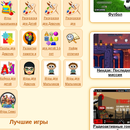
Футбол
Игры
Раскраски
Раскраски
Раскраски
дошкольникам
для Детей
для Девочек
для
Мальчиков
Пазлы для
Развитие
для детей 5-6
Найди
Девочек
памяти и
лет
отличия
внимания
Ниндзя: Последн
миссия
е
Азбука для
Игры для
Игры для
Игры для
детей
Девочек
Мальчиков
Мальчиков
Игры Симс
Лучшие игры
Радиоактивные гон