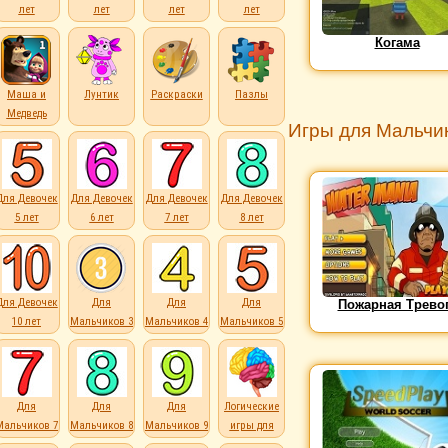
лет
лет
лет
лет
Когама
Маша и
Лунтик
Раскраски
Пазлы
Медведь
Игры для Мальчик
Для Девочек
Для Девочек
Для Девочек
Для Девочек
5 лет
6 лет
7 лет
8 лет
Для Девочек
Для
Для
Для
Пожарная Трево
10 лет
Мальчиков 3
Мальчиков 4
Мальчиков 5
лет
лет
лет
Для
Для
Для
Логические
Мальчиков 7
Мальчиков 8
Мальчиков 9
игры для
лет
лет
лет
детей