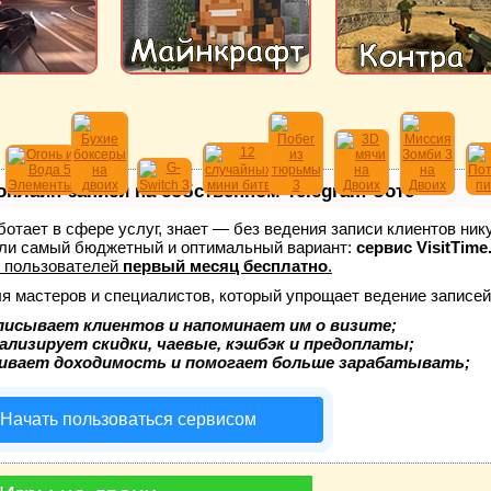
онлайн-записи на собственном Telegram-боте
аботает в сфере услуг, знает — без ведения записи клиентов ник
ли самый бюджетный и оптимальный вариант:
сервис VisitTime
 пользователей
первый месяц бесплатно
.
ля мастеров и специалистов, который упрощает ведение записей
писывает клиентов и напоминает им о визите;
ализирует скидки, чаевые, кэшбэк и предоплаты;
ивает доходимость и помогает больше зарабатывать;
Начать пользоваться сервисом