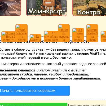
онлайн-записи на собственном Telegram-боте
аботает в сфере услуг, знает — без ведения записи клиентов ник
ли самый бюджетный и оптимальный вариант:
сервис VisitTime
 пользователей
первый месяц бесплатно
.
ля мастеров и специалистов, который упрощает ведение записей
писывает клиентов и напоминает им о визите;
ализирует скидки, чаевые, кэшбэк и предоплаты;
ивает доходимость и помогает больше зарабатывать;
Начать пользоваться сервисом
Еще одна прикольная игра