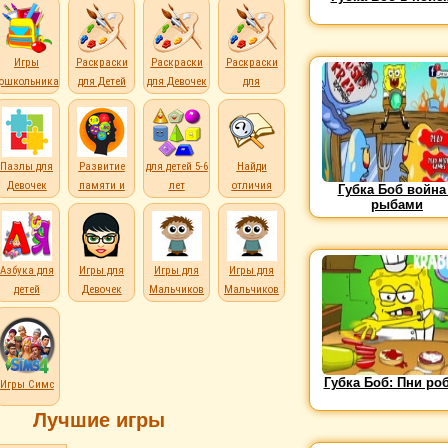
Игры
Раскраски
Раскраски
Раскраски
дошкольникам
для Детей
для Девочек
для
Мальчиков
Пазлы для
Развитие
для детей 5-6
Найди
Девочек
памяти и
лет
отличия
Губка Боб война
рыбами
внимания
е
Азбука для
Игры для
Игры для
Игры для
детей
Девочек
Мальчиков
Мальчиков
Губка Боб: Пни ро
Игры Симс
Лучшие игры