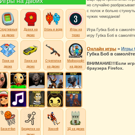
Игры на двоих
но случайно разбрасывает
с полок и больно стукнут
чужих чемоданов!
Спортивные
Драки на
Огонь и вода
Игры на
Игра Губка Боб в самолё
на двоих
двоих
троих
игру Губка Боб в самолёт
Онлайн игры
»
Игры 
Губка Боб в самолёте
Пони на
Гонки на
Стрелялки
Майнкрафт
ВНИМАНИЕ!!!Если игра
двоих
двоих
на двоих
на двоих
браузера Firefox.
Баскетбол
Бродилки на
Хоккей
3Д на двоих
двоих