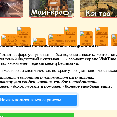
онлайн-записи на собственном Telegram-боте
аботает в сфере услуг, знает — без ведения записи клиентов ник
ли самый бюджетный и оптимальный вариант:
сервис VisitTime
 пользователей
первый месяц бесплатно
.
ля мастеров и специалистов, который упрощает ведение записей
писывает клиентов и напоминает им о визите;
ализирует скидки, чаевые, кэшбэк и предоплаты;
ивает доходимость и помогает больше зарабатывать;
Начать пользоваться сервисом