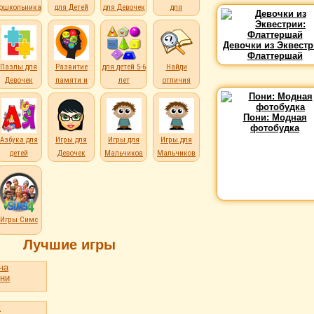
дошкольникам
для Детей
для Девочек
для
Мальчиков
Девочки из Эквестр
Флаттершай
Пазлы для
Развитие
для детей 5-6
Найди
Девочек
памяти и
лет
отличия
внимания
Пони: Модная
фотобудка
е
Азбука для
Игры для
Игры для
Игры для
детей
Девочек
Мальчиков
Мальчиков
Игры Симс
Лучшие игры
на
ни
t