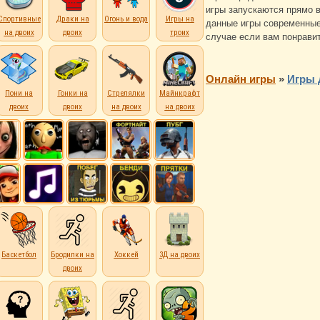
игры запускаются прямо в
Спортивные
Драки на
Огонь и вода
Игры на
данные игры современные 
на двоих
двоих
троих
случае если вам понравит
Онлайн игры
»
Игры 
Пони на
Гонки на
Стрелялки
Майнкрафт
двоих
двоих
на двоих
на двоих
Баскетбол
Бродилки на
Хоккей
3Д на двоих
двоих