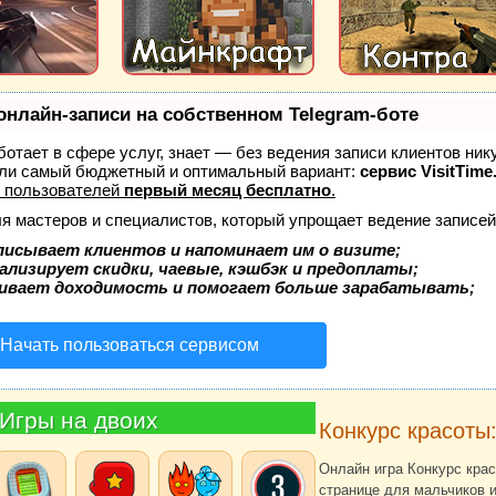
онлайн-записи на собственном Telegram-боте
аботает в сфере услуг, знает — без ведения записи клиентов ник
ли самый бюджетный и оптимальный вариант:
сервис VisitTime
 пользователей
первый месяц бесплатно
.
ля мастеров и специалистов, который упрощает ведение записей
писывает клиентов и напоминает им о визите;
ализирует скидки, чаевые, кэшбэк и предоплаты;
ивает доходимость и помогает больше зарабатывать;
Начать пользоваться сервисом
Игры на двоих
Конкурс красоты
Онлайн игра Конкурс крас
странице для мальчиков и