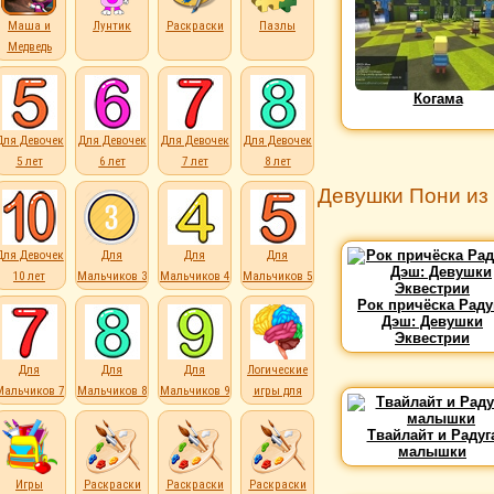
Маша и
Лунтик
Раскраски
Пазлы
Медведь
Когама
Для Девочек
Для Девочек
Для Девочек
Для Девочек
5 лет
6 лет
7 лет
8 лет
Девушки Пони из 
Для Девочек
Для
Для
Для
10 лет
Мальчиков 3
Мальчиков 4
Мальчиков 5
лет
лет
лет
Рок причёска Раду
Дэш: Девушки
Эквестрии
Для
Для
Для
Логические
Мальчиков 7
Мальчиков 8
Мальчиков 9
игры для
лет
лет
лет
детей
Твайлайт и Радуг
малышки
Игры
Раскраски
Раскраски
Раскраски