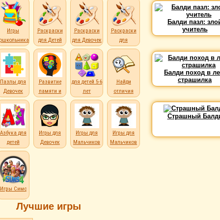
Балди пазл: зло
учитель
Игры
Раскраски
Раскраски
Раскраски
дошкольникам
для Детей
для Девочек
для
Мальчиков
Балди поход в ле
страшилка
Пазлы для
Развитие
для детей 5-6
Найди
Девочек
памяти и
лет
отличия
внимания
Страшный Балд
е
Азбука для
Игры для
Игры для
Игры для
детей
Девочек
Мальчиков
Мальчиков
Игры Симс
Лучшие игры