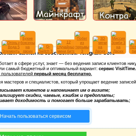
онлайн-записи на собственном Telegram-боте
аботает в сфере услуг, знает — без ведения записи клиентов ник
ли самый бюджетный и оптимальный вариант:
сервис VisitTime
 пользователей
первый месяц бесплатно
.
ля мастеров и специалистов, который упрощает ведение записей
писывает клиентов и напоминает им о визите;
ализирует скидки, чаевые, кэшбэк и предоплаты;
ивает доходимость и помогает больше зарабатывать;
Начать пользоваться сервисом