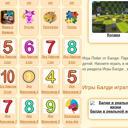
лет
лет
лет
лет
Маша и
Лунтик
Раскраски
Пазлы
Медведь
Когама
Для Девочек
Для Девочек
Для Девочек
Для Девочек
Игра Побег от Балди: Па
5 лет
6 лет
7 лет
8 лет
детей. Начните играть в 
из раздела Игры Балди , 
Игры Балди игра
Для Девочек
Для
Для
Для
10 лет
Мальчиков 3
Мальчиков 4
Мальчиков 5
лет
лет
лет
Балди в реальной ж
Для
Для
Для
Логические
Мальчиков 7
Мальчиков 8
Мальчиков 9
игры для
лет
лет
лет
детей