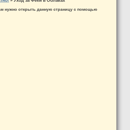
тно!
»
Уход за Феей в Облаках
вам нужно открыть данную страницу с помощью