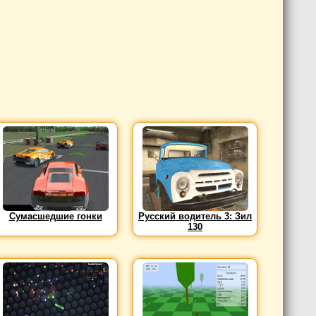
Сумасшедшие гонки
Русский водитель 3: Зил
130