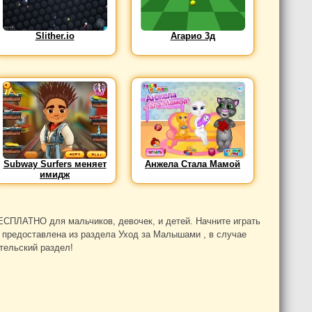
Slither.io
Агарио 3д
Subway Surfers меняет
Анжела Стала Мамой
имидж
ЕСПЛАТНО для мальчиков, девочек, и детей. Начните играть
а предоставлена из раздела Уход за Малышами , в случае
ительский раздел!