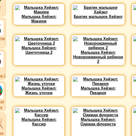
ы
Малышка Хейзел:
Братик малышки Хейзел
Макияж
чек
Малышка Хейзел:
Цветочница 2
Малышка Хейзел:
Новорожденный ребенок
2
в 5
Малышка Хейзел:
Малышка Хейзел:
Жизнь уточки
Пекарня
кие
ля
Малышка Хейзел:
Малышка Хейзел:
Кассир
Одежда флориста
ки