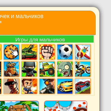
очек и мальчиков
в
Игры для мальчиков