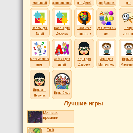
малышей
дошкольникам
для Детей
для Девочек
для
Мальчи
Пазлы для
Пазлы для
Развитие
для детей 5-6
Найд
Детей
Девочек
памяти и
лет
отличи
внимания
Математические
Азбука для
Игры для
Игры для
Игры д
игры
детей
Девочек
Мальчиков
Мальчи
Игры для
Игры Симс
Девочек
Лучшие игры
Машина
времени
Fruit