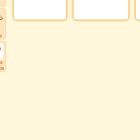
ков
и
я
ля
ков