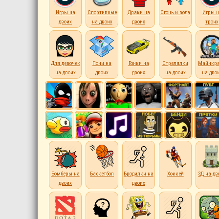
Игры на
Спортивные
Драки на
Огонь и вода
Игры н
двоих
на двоих
двоих
троих
Для девочек
Пони на
Гонки на
Стрелялки
Майнкр
на двоих
двоих
двоих
на двоих
на дво
Бомберы на
Баскетбол
Бродилки на
Хоккей
3Д на дв
двоих
двоих