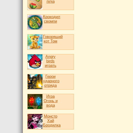
ninja
Крокодил
свомпи
Говорящий
кот Том
Angry
birds
играть
Герои
ударного
отряда
Игра
Огонь и
вода
Монстр
Хай
Бродилка