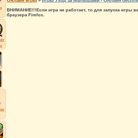
Онлайн игры
»
Игры Уход за Малышами - Онлайн беспла
а
ВНИМАНИЕ!!!Если игра не работает, то для запуска игры 
браузера Firefox.
афт
их
оих