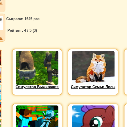
на
Сыграли: 1545 раз
Рейтинг:
4
/ 5 (
3
)
л
ми
Симулятор Выживания
Симулятор Семьи Лисы