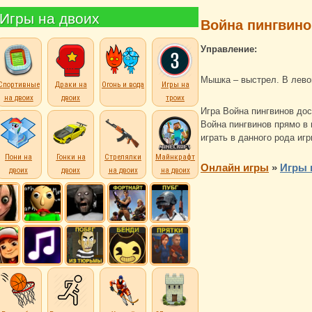
Игры на двоих
Война пингвино
Управление:
Мышка – выстрел. В лево
Спортивные
Драки на
Огонь и вода
Игры на
на двоих
двоих
троих
Игра Война пингвинов до
Война пингвинов прямо в 
играть в данного рода иг
Пони на
Гонки на
Стрелялки
Майнкрафт
Онлайн игры
»
Игры 
двоих
двоих
на двоих
на двоих