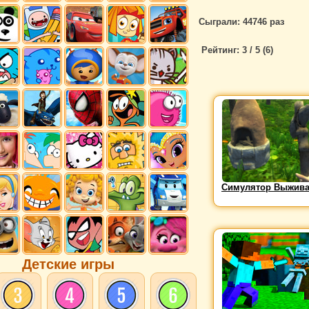
Сыграли: 44746 раз
Рейтинг:
3
/ 5 (
6
)
Симулятор Выжив
Детские игры