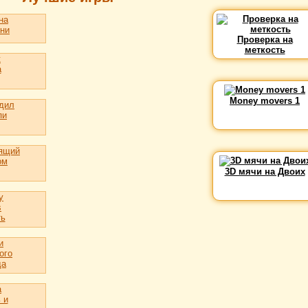
на
ни
Проверка на
меткость
t
a
Money movers 1
дил
пи
ящий
ом
3D мячи на Двоих
y
s
ть
и
ого
да
а
 и