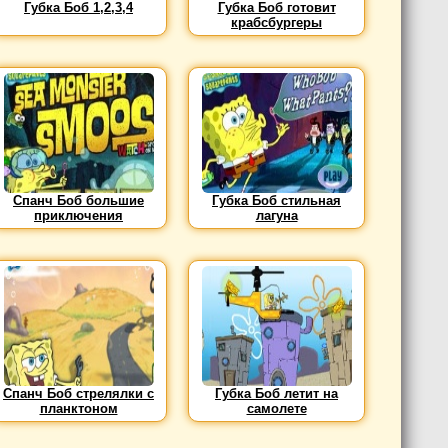
Губка Боб 1,2,3,4
Губка Боб готовит
крабсбургеры
Спанч Боб большие
Губка Боб стильная
приключения
лагуна
Спанч Боб стрелялки с
Губка Боб летит на
планктоном
самолете