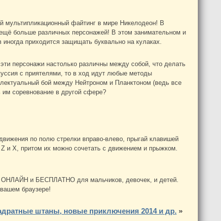
й мультипликационный файтинг в мире Никелодеон!
В
ещё больше различных персонажей! В этом занимательном и
 иногда приходится защищать буквально на кулаках.
эти персонажи настолько различны между собой, что делать
куссия с приятелями, то в ход идут любые методы
ллектуальный бой между Нейтроном и Планктоном (ведь все
ь им соревнование в другой сфере?
движения по полю стрелки вправо-влево, прыгай клавишей
и
Z и X
, притом их можно сочетать с движением и прыжком.
те ОНЛАЙН и БЕСПЛАТНО для мальчиков, девочек, и детей.
 вашем браузере!
адратные штаны, новые приключения 2014 и др.
»