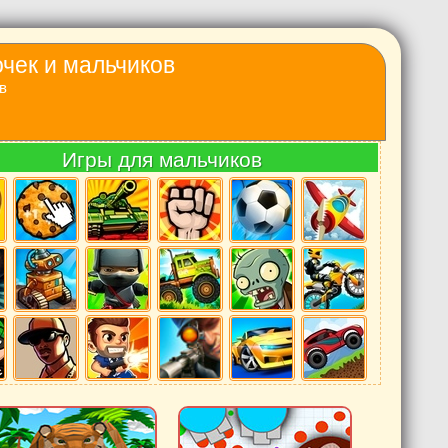
очек и мальчиков
в
Игры для мальчиков