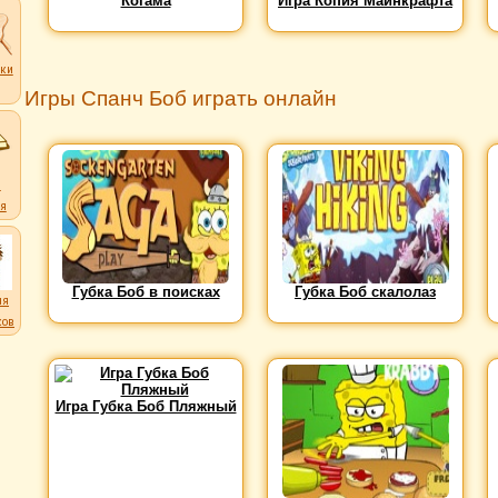
Когама
Игра Копия Майнкрафта
ки
Игры Спанч Боб играть онлайн
ков
и
я
Губка Боб в поисках
Губка Боб скалолаз
ля
ков
Игра Губка Боб Пляжный