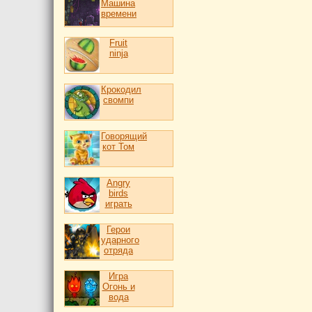
Машина
времени
Fruit
ninja
Крокодил
свомпи
Говорящий
кот Том
Angry
birds
играть
Герои
ударного
отряда
Игра
Огонь и
вода