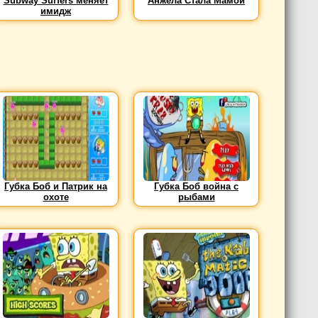
Subway Surfers меняет
Анжела Стала Мамой
имидж
Губка Боб и Патрик на
Губка Боб война с
охоте
рыбами