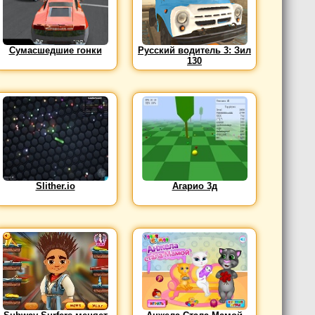
Сумасшедшие гонки
Русский водитель 3: Зил
130
Slither.io
Агарио 3д