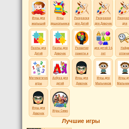
Игры для
Игры
Раскраски
Раскраски
Раскрас
малышей
дошкольникам
для Детей
для Девочек
для
Мальчи
Пазлы для
Пазлы для
Развитие
для детей 5-6
Найд
Детей
Девочек
памяти и
лет
отличи
внимания
Математические
Азбука для
Игры для
Игры для
Игры д
игры
детей
Девочек
Мальчиков
Мальчи
Игры для
Игры Симс
Девочек
Лучшие игры