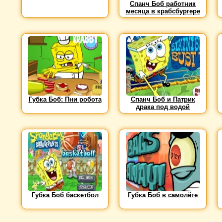
Спанч Боб работник
месяца в крабсбургере
Губка Боб: Пни робота
Спанч Боб и Патрик
драка под водой
Губка Боб баскетбол
Губка Боб в самолёте