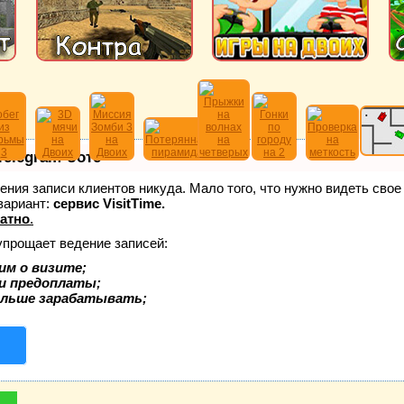
Telegram-боте
едения записи клиентов никуда. Мало того, что нужно видеть сво
вариант:
сервис VisitTime.
атно
.
упрощает ведение записей:
им о визите;
 и предоплаты;
ольше зарабатывать;