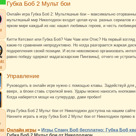
Губка Боб 2 Мульт бои
Онлайн игра
Губка Боб 2: Мультяшные бои
– максимально оторванны
мультяшный мир Никелодеон входит целая куча разных сериалов и 
ярком мире каждый из нас нашел любимых героев, и честь любимцев
а
Китти Кетсвел
или Губка Боб? Чам Чам или Отис? На первый взгляд 
какие-то сравнения непродуктивно. Но когда разгорается жаркая дис
подкрепления своей позиции. И если невозможно организовать инте
равно победу одержат мадагаскарские Пингвины), отчего не устроит
афт
их
Управление
Руководить в онлайн игре нужно с помощью клавы. Задействуй для 
вверх, а блоки ставь стрелкой вниз. Удары можно наносить кнопкам
Когда наберется мощи на суперудар, дави пробел!
Игра Губка Боб 2 Мульт бои от Никелодион доступна на нашем сай
Начните играть в игру Губка Боб 2 Мульт бои от Никелодион прямо в
Онлайн игры
»
Игры Спанч Боб бесплатно: Губка Боб кв
оих
Губка Боб 2 Мульт бои от Никелодион