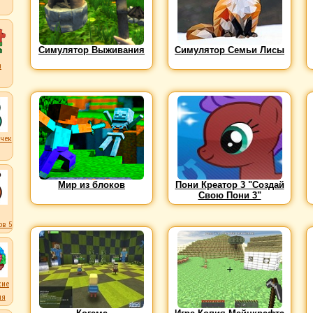
Симулятор Выживания
Симулятор Семьи Лисы
ы
чек
Мир из блоков
Пони Креатор 3 "Создай
Свою Пони 3"
в 5
кие
ля