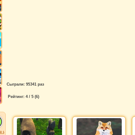
Сыграли: 95341 раз
Рейтинг:
4
/ 5 (
6
)
й 6