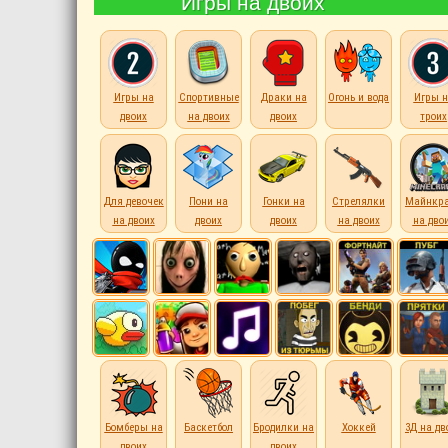
Игры на двоих
Игры на
Спортивные
Драки на
Огонь и вода
Игры н
двоих
на двоих
двоих
троих
Для девочек
Пони на
Гонки на
Стрелялки
Майнкр
на двоих
двоих
двоих
на двоих
на дво
Бомберы на
Баскетбол
Бродилки на
Хоккей
3Д на дв
двоих
двоих