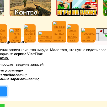
Telegram-боте
едения записи клиентов никуда. Мало того, что нужно видеть сво
вариант:
сервис VisitTime.
атно
.
упрощает ведение записей:
им о визите;
 и предоплаты;
ольше зарабатывать;