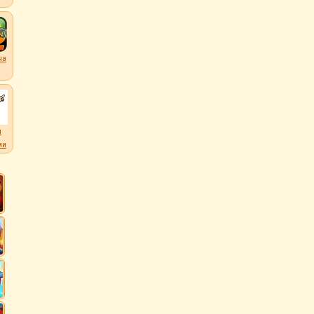
на
л
ми