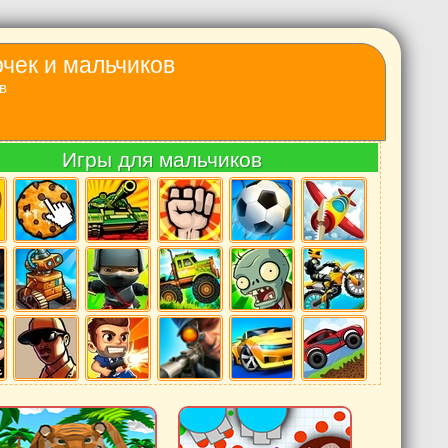
очек и мальчиков
в
Игры для мальчиков