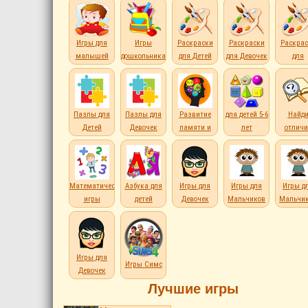
Игры для
Игры
Раскраски
Раскраски
Раскрас
малышей
дошкольникам
для Детей
для Девочек
для
Мальчи
Пазлы для
Пазлы для
Развитие
для детей 5-6
Найд
Детей
Девочек
памяти и
лет
отличи
внимания
Математические
Азбука для
Игры для
Игры для
Игры д
игры
детей
Девочек
Мальчиков
Мальчи
Игры для
Игры Симс
Девочек
Лучшие игры