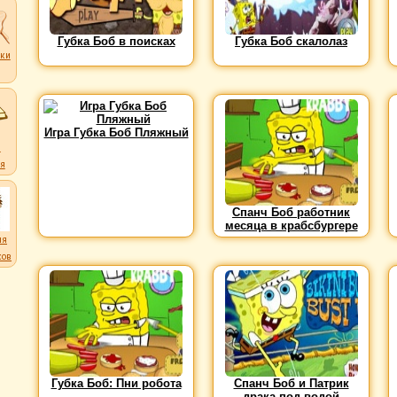
Губка Боб в поисках
Губка Боб скалолаз
ки
ков
Игра Губка Боб Пляжный
и
я
Спанч Боб работник
месяца в крабсбургере
ля
ков
Губка Боб: Пни робота
Спанч Боб и Патрик
драка под водой