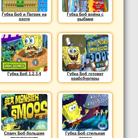
Губка Боб и Патрик на
Губка Боб война с
охоте
рыбами
Губка Боб 1,2,3,4
Губка Боб готовит
крабсбургеры
Спанч Боб большие
Губка Боб стильная
приключения
лагуна