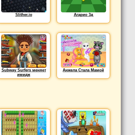
Slither.io
Агарио 3д
Subway Surfers меняет
Анжела Стала Мамой
имидж