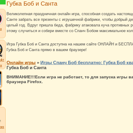
Губка Боб и Санта
Великолепная праздничная онлайн игра, способная создать настоящ
Санте забрать все презенты с игрушечной фабрики, чтобы добрый де
целый год. Вдруг пришла беда, фабрику атаковала куча противных 
а
этому случиться и собери вместе со Спанч Бобом максимальное ко
Игра Губка Боб и Санта доступна на нашем сайте ОНЛАЙН и БЕСПЛАТ
Губка Боб и Санта прямо в вашем браузере!
афт
Онлайн игры
»
Игры Спанч Боб бесплатно: Губка Боб кв
их
Губка Боб и Санта
ВНИМАНИЕ!!!Если игра не работает, то для запуска игры 
браузера Firefox.
оих