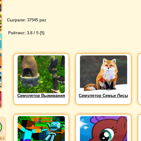
Сыграли: 37545 раз
Рейтинг:
3.8
/ 5 (
5
)
Симулятор Выживания
Симулятор Семьи Лисы
й 6