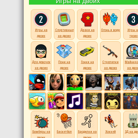
Игры на двоих
Игры на
Спортивные
Драки на
Огонь и вода
Игры н
двоих
на двоих
двоих
троих
Для девочек
Пони на
Гонки на
Стрелялки
Майнкр
на двоих
двоих
двоих
на двоих
на дво
Бомберы на
Баскетбол
Бродилки на
Хоккей
3Д на дв
двоих
двоих