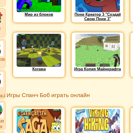
Мир из блоков
Пони Креатор 3 "Создай
Свою Пони 3"
ы
чек
Когама
Игра Копия Майнкрафта
Игры Спанч Боб играть онлайн
в 5
кие
ля