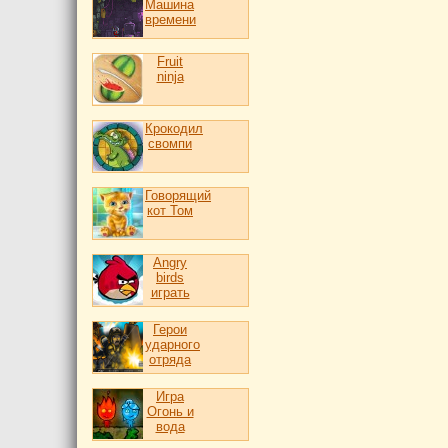
Машина
времени
Fruit
ninja
Крокодил
свомпи
Говорящий
кот Том
Angry
birds
играть
Герои
ударного
отряда
Игра
Огонь и
вода