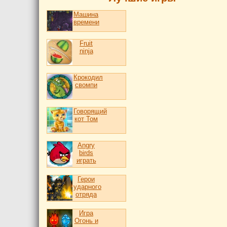
Машина
времени
Fruit
ninja
Крокодил
свомпи
Говорящий
кот Том
Angry
birds
играть
Герои
ударного
отряда
Игра
Огонь и