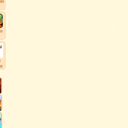
оих
на
л
ми