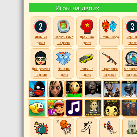
Игры на двоих
Игры на
Спортивные
Драки на
Огонь и вода
Игры н
двоих
на двоих
двоих
троих
Для девочек
Пони на
Гонки на
Стрелялки
Майнкр
на двоих
двоих
двоих
на двоих
на дво