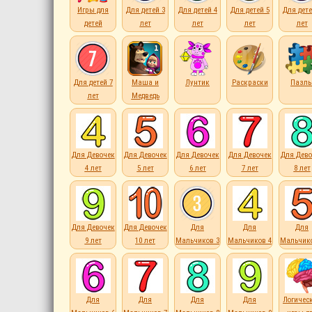
Игры для
Для детей 3
Для детей 4
Для детей 5
Для дете
детей
лет
лет
лет
лет
Для детей 7
Маша и
Лунтик
Раскраски
Пазл
лет
Медведь
Для Девочек
Для Девочек
Для Девочек
Для Девочек
Для Дево
4 лет
5 лет
6 лет
7 лет
8 лет
Для Девочек
Для Девочек
Для
Для
Для
9 лет
10 лет
Мальчиков 3
Мальчиков 4
Мальчико
лет
лет
лет
Для
Для
Для
Для
Логичес