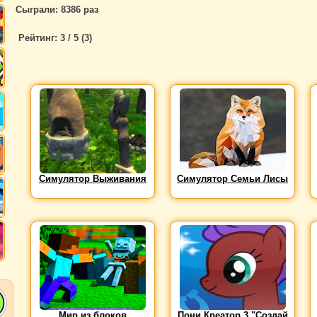
Сыграли: 8386 раз
Рейтинг:
3
/ 5 (
3
)
Симулятор Выживания
Симулятор Семьи Лисы
Мир из блоков
Пони Креатор 3 "Создай