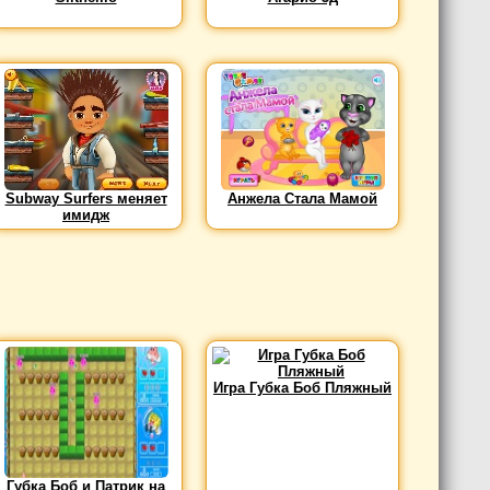
Subway Surfers меняет
Анжела Стала Мамой
имидж
Игра Губка Боб Пляжный
Губка Боб и Патрик на