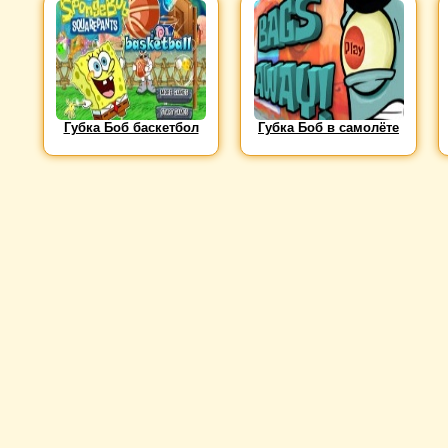
Губка Боб баскетбол
Губка Боб в самолёте