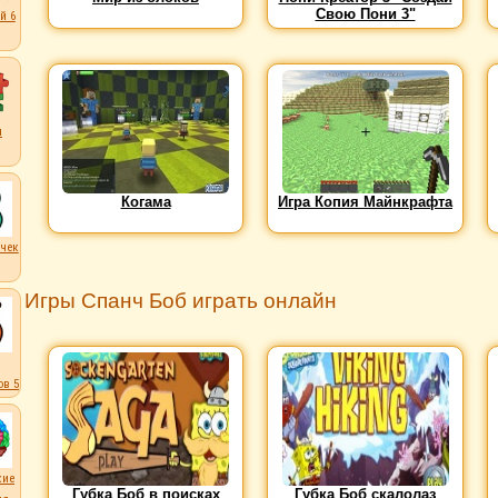
Свою Пони 3"
й 6
ы
Когама
Игра Копия Майнкрафта
чек
Игры Спанч Боб играть онлайн
в 5
кие
Губка Боб в поисках
Губка Боб скалолаз