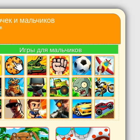
очек и мальчиков
в
Игры для мальчиков