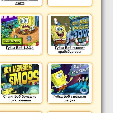
охоте
Губка Боб 1,2,3,4
Губка Боб готовит
крабсбургеры
Спанч Боб большие
Губка Боб стильная
приключения
лагуна