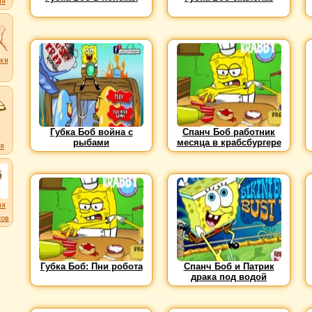
ля
ки
ков
Губка Боб война с
Спанч Боб работник
и
рыбами
месяца в крабсбургере
я
ля
ков
Губка Боб: Пни робота
Спанч Боб и Патрик
драка под водой