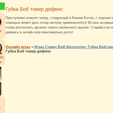
Губка Боб товер дефенс
Преступники атакуют поезд, следующий в Бикини Ботом, с подлым н
помощью может дать отпор наглому криминалитету! Встань на крыше
чтобы восполнить арсенал своего необычного оружия. Старайся не п
а
держись в онлайн игре максимально долго!
Онлайн игры
»
Игры Спанч Боб бесплатно: Губка Боб кв
Губка Боб товер дефенс
афт
их