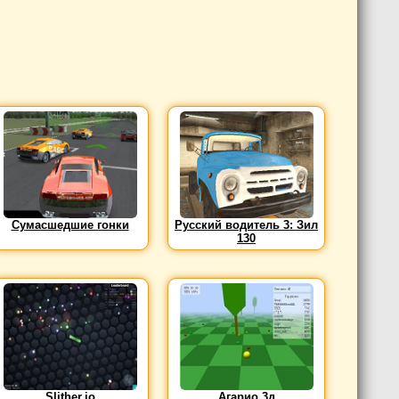
Сумасшедшие гонки
Русский водитель 3: Зил
130
Slither.io
Агарио 3д