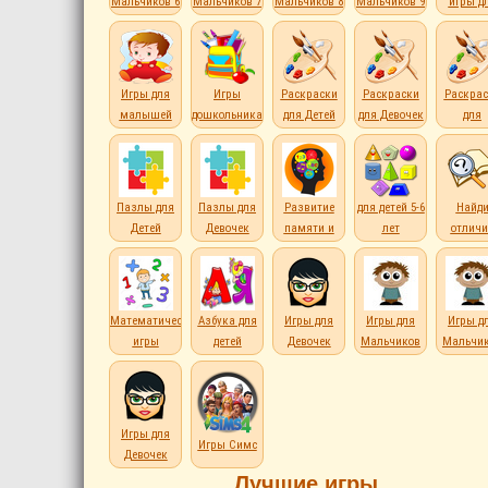
Мальчиков 6
Мальчиков 7
Мальчиков 8
Мальчиков 9
игры д
лет
лет
лет
лет
детей
Игры для
Игры
Раскраски
Раскраски
Раскрас
малышей
дошкольникам
для Детей
для Девочек
для
Мальчи
Пазлы для
Пазлы для
Развитие
для детей 5-6
Найд
Детей
Девочек
памяти и
лет
отличи
внимания
Математические
Азбука для
Игры для
Игры для
Игры д
игры
детей
Девочек
Мальчиков
Мальчи
Игры для
Игры Симс
Девочек
Лучшие игры