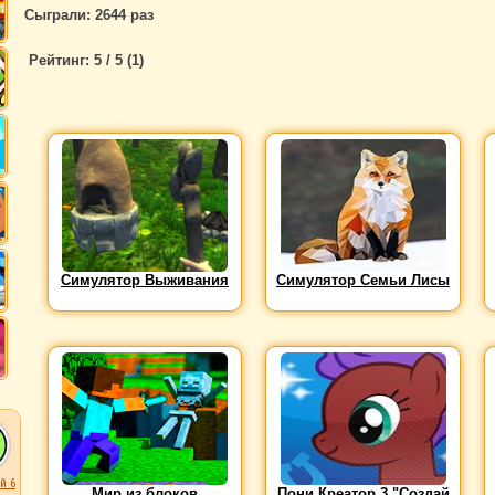
Сыграли: 2644 раз
Рейтинг:
5
/ 5 (
1
)
Симулятор Выживания
Симулятор Семьи Лисы
й 6
Мир из блоков
Пони Креатор 3 "Создай