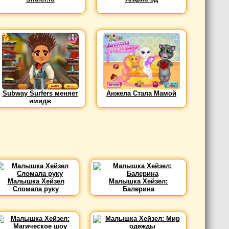
Subway Surfers меняет
Анжела Стала Мамой
имидж
Малышка Хейзел
Малышка Хейзел:
Сломала руку
Балерина