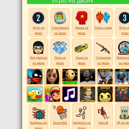
Игры на двоих
Игры на
Спортивные
Драки на
Огонь и вода
Игры н
двоих
на двоих
двоих
троих
Для девочек
Пони на
Гонки на
Стрелялки
Майнкр
на двоих
двоих
двоих
на двоих
на дво
Бомберы на
Баскетбол
Бродилки на
Хоккей
3Д на дв
двоих
двоих