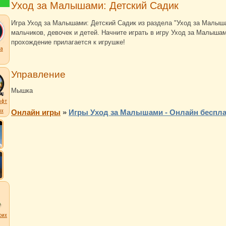
Уход за Малышами: Детский Садик
Игра Уход за Малышами: Детский Садик из раздела "Уход за Мал
мальчиков, девочек и детей. Начните играть в игру Уход за Малыша
прохождение прилагается к игрушке!
а
Управление
Мышка
афт
их
Онлайн игры
»
Игры Уход за Малышами - Онлайн беспла
оих