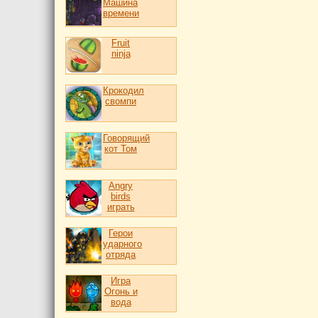
Машина
времени
Fruit
ninja
Крокодил
свомпи
Говорящий
кот Том
Angry
birds
играть
Герои
ударного
отряда
Игра
Огонь и
вода