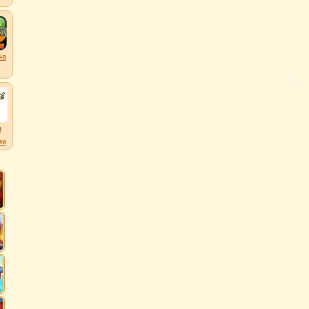
на
л
ми