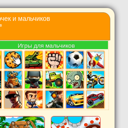
очек и мальчиков
в
Игры для мальчиков