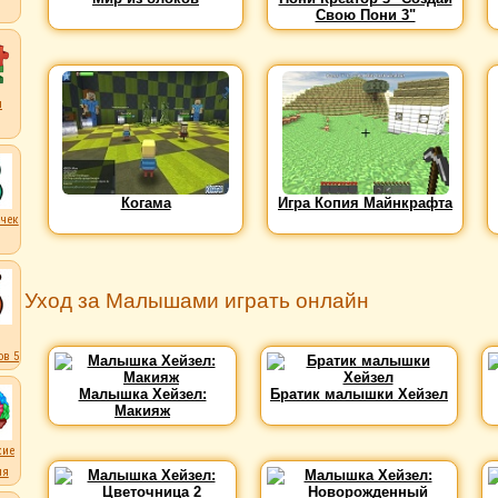
Свою Пони 3"
ы
Когама
Игра Копия Майнкрафта
чек
Уход за Малышами играть онлайн
в 5
Малышка Хейзел:
Братик малышки Хейзел
Макияж
кие
ля