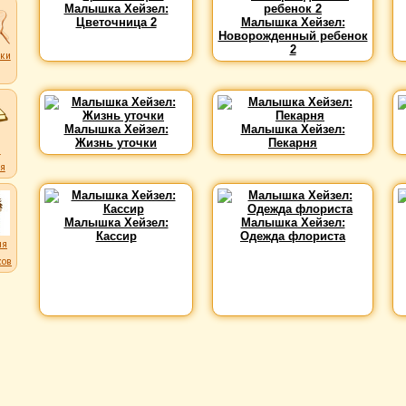
Малышка Хейзел:
Цветочница 2
Малышка Хейзел:
Новорожденный ребенок
2
ки
ков
Малышка Хейзел:
Малышка Хейзел:
Жизнь уточки
Пекарня
и
я
Малышка Хейзел:
Малышка Хейзел:
Кассир
Одежда флориста
ля
ков