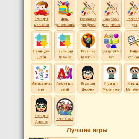
Игры для
Игры
Раскраски
Раскраски
Раскрас
малышей
дошкольникам
для Детей
для Девочек
для
Мальчи
Пазлы для
Пазлы для
Развитие
для детей 5-6
Найд
Детей
Девочек
памяти и
лет
отличи
внимания
Математические
Азбука для
Игры для
Игры для
Игры д
игры
детей
Девочек
Мальчиков
Мальчи
Игры для
Игры Симс
Девочек
Лучшие игры