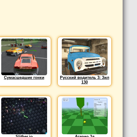
Сумасшедшие гонки
Русский водитель 3: Зил
130
Slither.io
Агарио 3д