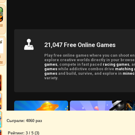
на
л
ми
Сыграли: 4060 раз
Рейтинг:
3
/ 5 (
3
)