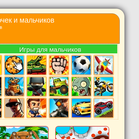
очек и мальчиков
в
Игры для мальчиков