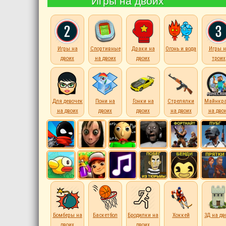
Игры на двоих
Игры на
Спортивные
Драки на
Огонь и вода
Игры н
двоих
на двоих
двоих
троих
Для девочек
Пони на
Гонки на
Стрелялки
Майнкр
на двоих
двоих
двоих
на двоих
на дво
Бомберы на
Баскетбол
Бродилки на
Хоккей
3Д на дв
двоих
двоих