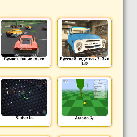
Сумасшедшие гонки
Русский водитель 3: Зил
130
Slither.io
Агарио 3д