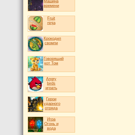
Машина
времени
Fruit
ninja
Крокодил
свомпи
Говорящий
кот Том
Angry
birds
играть
Герои
ударного
отряда
Игра
Огонь и
вода