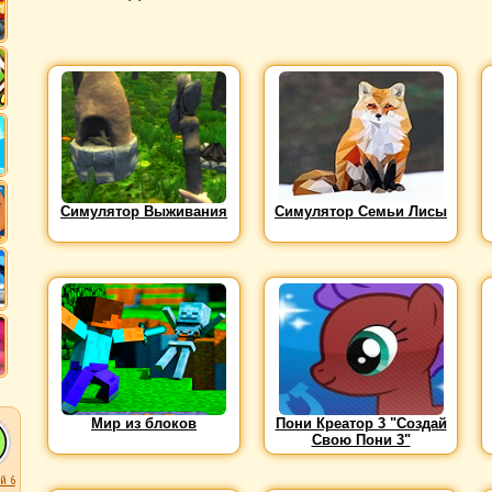
Симулятор Выживания
Симулятор Семьи Лисы
Мир из блоков
Пони Креатор 3 "Создай
Свою Пони 3"
й 6