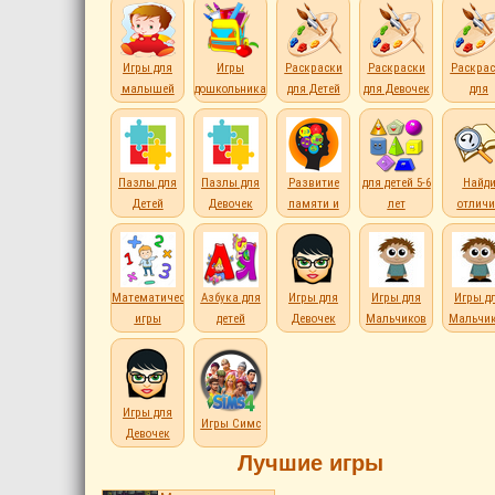
Игры для
Игры
Раскраски
Раскраски
Раскрас
малышей
дошкольникам
для Детей
для Девочек
для
Мальчи
Пазлы для
Пазлы для
Развитие
для детей 5-6
Найд
Детей
Девочек
памяти и
лет
отличи
внимания
Математические
Азбука для
Игры для
Игры для
Игры д
игры
детей
Девочек
Мальчиков
Мальчи
Игры для
Игры Симс
Девочек
Лучшие игры