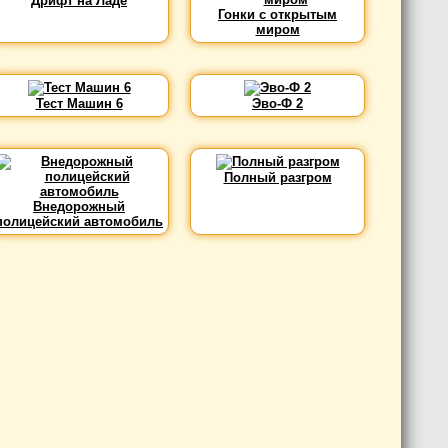
Дрифт на Ладе
Гонки с открытым
миром
Тест Машин 6
Эво-Ф 2
Полный разгром
Внедорожный
полицейский автомобиль