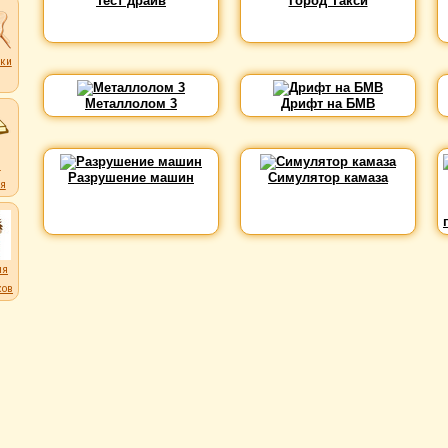
Тест драйв
Город Такси
ки
ков
Металлолом 3
Дрифт на БМВ
и
Разрушение машин
Симулятор камаза
я
ля
ков