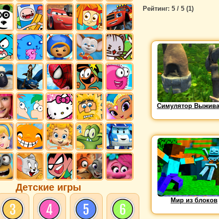
Рейтинг:
5
/ 5 (
1
)
Симулятор Выжив
Детские игры
Мир из блоков