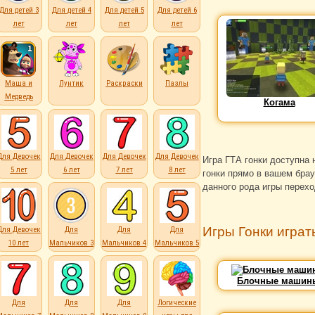
Для детей 3
Для детей 4
Для детей 5
Для детей 6
лет
лет
лет
лет
Маша и
Лунтик
Раскраски
Пазлы
Медведь
Когама
Для Девочек
Для Девочек
Для Девочек
Для Девочек
Игра ГТА гонки доступна
5 лет
6 лет
7 лет
8 лет
гонки прямо в вашем брау
данного рода игры перехо
Игры Гонки играт
Для Девочек
Для
Для
Для
10 лет
Мальчиков 3
Мальчиков 4
Мальчиков 5
лет
лет
лет
Блочные машин
Для
Для
Для
Логические