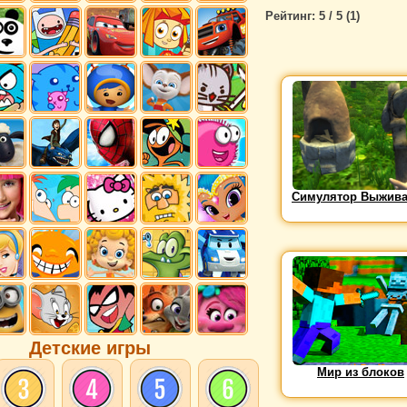
Рейтинг:
5
/ 5 (
1
)
Симулятор Выжив
Детские игры
Мир из блоков